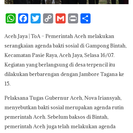
W
F
T
C
G
P
S
h
a
w
o
m
r
h
Aceh Jaya | ToA – Pemerintah Aceh melakukan
a
c
i
p
a
i
a
serangkaian agenda bakti sosial di Gampong Bintah,
t
e
t
y
i
n
r
Kecamatan Pasie Raya, Aceh Jaya, Selasa 16/07.
s
b
t
L
l
t
e
Kegiatan yang berlangsung di desa terpencil itu
A
o
e
i
dilakukan berbarengan dengan Jambore Tagana ke
p
o
r
n
15.
p
k
k
Pelaksana Tugas Gubernur Aceh, Nova Iriansyah,
menyebutkan bakti sosial merupakan agenda rutin
pemerintah Aceh. Sebelum baksos di Bintah,
pemerintah Aceh juga telah melakukan agenda