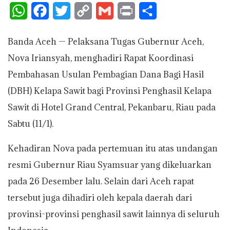
W
F
T
C
G
P
S
h
a
w
o
m
r
h
Banda Aceh — Pelaksana Tugas Gubernur Aceh,
a
c
i
p
a
i
a
Nova Iriansyah, menghadiri Rapat Koordinasi
t
e
t
y
i
n
r
Pembahasan Usulan Pembagian Dana Bagi Hasil
s
b
t
L
l
t
e
(DBH) Kelapa Sawit bagi Provinsi Penghasil Kelapa
A
o
e
i
Sawit di Hotel Grand Central, Pekanbaru, Riau pada
p
o
r
n
Sabtu (11/1).
p
k
k
Kehadiran Nova pada pertemuan itu atas undangan
resmi Gubernur Riau Syamsuar yang dikeluarkan
pada 26 Desember lalu. Selain dari Aceh rapat
tersebut juga dihadiri oleh kepala daerah dari
provinsi-provinsi penghasil sawit lainnya di seluruh