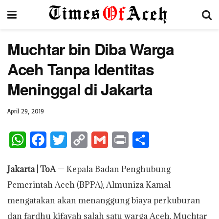
Muchtar bin Diba Warga
Aceh Tanpa Identitas
Meninggal di Jakarta
April 29, 2019
W
F
T
C
G
P
S
h
a
w
o
m
r
h
Jakarta | ToA
— Kepala Badan Penghubung
a
c
i
p
a
i
a
Pemerintah Aceh (BPPA), Almuniza Kamal
t
e
t
y
i
n
r
mengatakan akan menanggung biaya perkuburan
s
b
t
L
l
t
e
dan fardhu kifayah salah satu warga Aceh, Muchtar