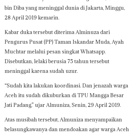
A
o
e
i
bin Diba yang meninggal dunia di Jakarta, Minggu,
p
o
r
n
28 April 2019 kemarin.
p
k
k
Kabar duka tersebut diterima Alminuza dari
Pengurus Pusat (PP) Taman Iskandar Muda, Ayah
Muchtar melalui pesan singkat Whatsapp.
Disebutkan, lelaki berusia 75 tahun tersebut
meninggal karena sudah uzur.
“Sudah kita lakukan koordinasi. Dan jenazah warga
Aceh itu sudah dikuburkan di TPU Mangga Besar
Jati Padang,” ujar Almuniza, Senin, 29 April 2019.
Atas musibah tersebut, Almuniza menyampaikan
belasungkawanya dan mendoakan agar warga Aceh