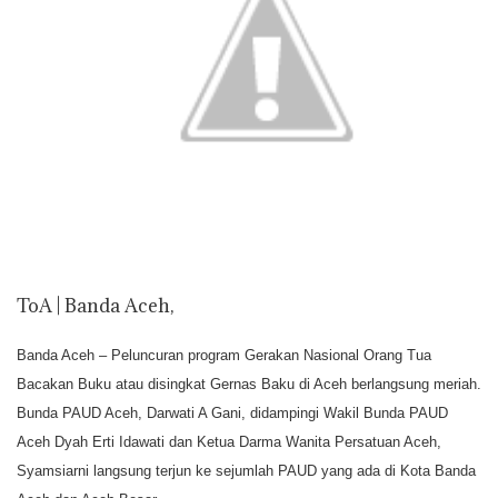
p
o
r
n
p
k
k
ToA | Banda Aceh,
Banda Aceh – Peluncuran program Gerakan Nasional Orang Tua
Bacakan Buku atau disingkat Gernas Baku di Aceh berlangsung meriah.
Bunda PAUD Aceh, Darwati A Gani, didampingi Wakil Bunda PAUD
Aceh Dyah Erti Idawati dan Ketua Darma Wanita Persatuan Aceh,
Syamsiarni langsung terjun ke sejumlah PAUD yang ada di Kota Banda