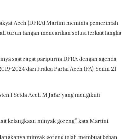
akyat Aceh (DPRA) Martini meminta pemerintah
h turun tangan mencarikan solusi terkait langka
sinya saat rapat paripurna DPRA dengan agenda
19-2024 dari Fraksi Partai Aceh (PA), Senin 21
isten I Setda Aceh M Jafar yang mengikuti
it kelangkaan minyak goreng,” kata Martini.
an langkanya minyak goreng telah membuat beban