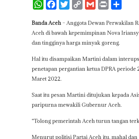
W
F
T
C
G
P
S
h
a
w
o
m
r
h
Banda Aceh
– Anggota Dewan Perwakilan R
a
c
i
p
a
i
a
Aceh di bawah kepemimpinan Nova Iriansya
t
e
t
y
i
n
r
dan tingginya harga minyak goreng.
s
b
t
L
l
t
e
A
o
e
i
Hal itu disampaikan Martini dalam interup
p
o
r
n
penetapan pergantian ketua DPRA periode 20
p
k
k
Maret 2022.
Saat itu pesan Martini ditujukan kepada As
paripurna mewakili Gubernur Aceh.
“Tolong pemerintah Aceh turun tangan terka
Menurut politisi Partai Aceh itu, mahal d