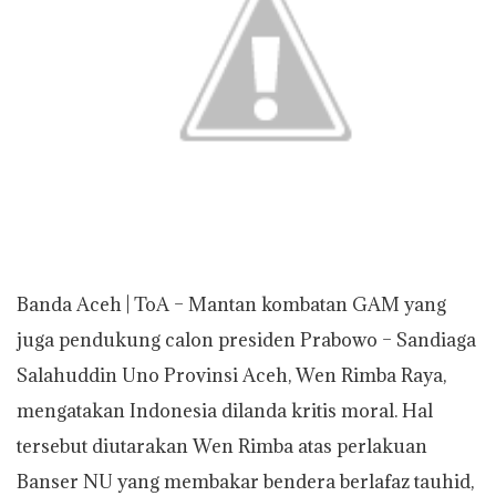
p
o
r
n
p
k
k
Banda Aceh | ToA – Mantan kombatan GAM yang
juga pendukung calon presiden Prabowo – Sandiaga
Salahuddin Uno Provinsi Aceh, Wen Rimba Raya,
mengatakan Indonesia dilanda kritis moral. Hal
tersebut diutarakan Wen Rimba atas perlakuan
Banser NU yang membakar bendera berlafaz tauhid,