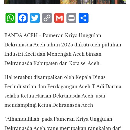
W
F
T
C
G
P
S
h
a
w
o
m
r
h
BANDA ACEH – Pameran Kriya Unggulan
a
c
i
p
a
i
a
Dekranasda Aceh tahun 2025 diikuti oleh puluhan
t
e
t
y
i
n
r
Industri Kecil dan Menengah Aceh binaan
s
b
t
L
l
t
e
Dekranasda Kabupaten dan Kota se-Aceh.
A
o
e
i
Hal tersebut disampaikan oleh Kepala Dinas
p
o
r
n
Perindustrian dan Perdagangan Aceh T Adi Darma
p
k
k
selaku Ketua Harian Dekranasda Aceh, usai
mendampingi Ketua Dekranasda Aceh
“Alhamdulillah, pada Pameran Kriya Unggulan
Dekranasda Aceh, yang merupakan rangkaian dari