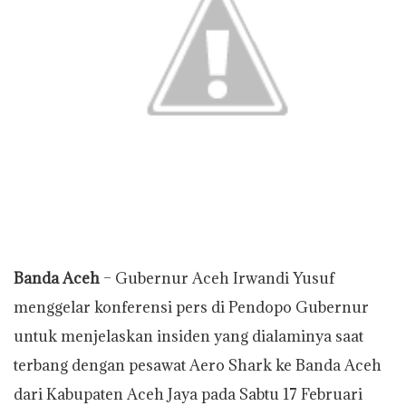
p
o
r
n
p
k
k
Banda Aceh
– Gubernur Aceh Irwandi Yusuf
menggelar konferensi pers di Pendopo Gubernur
untuk menjelaskan insiden yang dialaminya saat
terbang dengan pesawat Aero Shark ke Banda Aceh
dari Kabupaten Aceh Jaya pada Sabtu 17 Februari