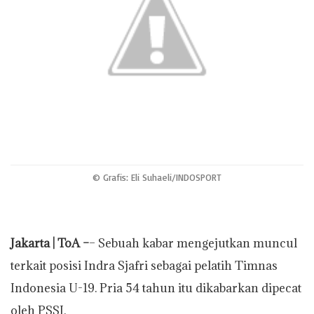
p
o
r
n
p
k
k
© Grafis: Eli Suhaeli/INDOSPORT
Jakarta | ToA –
– Sebuah kabar mengejutkan muncul
terkait posisi Indra Sjafri sebagai pelatih Timnas
Indonesia U-19. Pria 54 tahun itu dikabarkan dipecat
oleh PSSI.