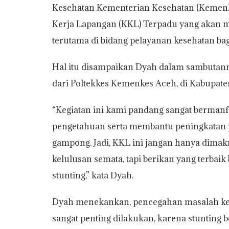
Kesehatan Kementerian Kesehatan (Kemenk
t
e
t
y
i
n
r
Kerja Lapangan (KKL) Terpadu yang akan 
s
b
t
L
l
t
e
terutama di bidang pelayanan kesehatan ba
A
o
e
i
p
o
r
n
Hal itu disampaikan Dyah dalam sambutan
p
k
k
dari Poltekkes Kemenkes Aceh, di Kabupaten
“Kegiatan ini kami pandang sangat berma
pengetahuan serta membantu peningkatan
gampong. Jadi, KKL ini jangan hanya dimak
kelulusan semata, tapi berikan yang terbai
stunting,” kata Dyah.
Dyah menekankan, pencegahan masalah keku
sangat penting dilakukan, karena stuntin