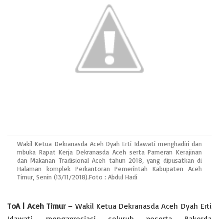
A
o
e
i
p
o
r
n
p
k
k
Wakil Ketua Dekranasda Aceh Dyah Erti Idawati menghadiri dan
mbuka Rapat Kerja Dekranasda Aceh serta Pameran Kerajinan
dan Makanan Tradisional Aceh tahun 2018, yang dipusatkan di
Halaman komplek Perkantoran Pemerintah Kabupaten Aceh
Timur, Senin (13/11/2018).Foto : Abdul Hadi
ToA | Aceh Timur –
Wakil Ketua Dekranasda Aceh Dyah Erti
Idawati, mengapresiasi seluruh peserta Rakerda