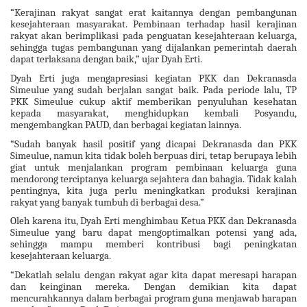
“Kerajinan rakyat sangat erat kaitannya dengan pembangunan
kesejahteraan masyarakat. Pembinaan terhadap hasil kerajinan
rakyat akan berimplikasi pada penguatan kesejahteraan keluarga,
sehingga tugas pembangunan yang dijalankan pemerintah daerah
dapat terlaksana dengan baik,” ujar Dyah Erti.
Dyah Erti juga mengapresiasi kegiatan PKK dan Dekranasda
Simeulue yang sudah berjalan sangat baik. Pada periode lalu, TP
PKK Simeulue cukup aktif memberikan penyuluhan kesehatan
kepada masyarakat, menghidupkan kembali Posyandu,
mengembangkan PAUD, dan berbagai kegiatan lainnya.
“Sudah banyak hasil positif yang dicapai Dekranasda dan PKK
Simeulue, namun kita tidak boleh berpuas diri, tetap berupaya lebih
giat untuk menjalankan program pembinaan keluarga guna
mendorong terciptanya keluarga sejahtera dan bahagia. Tidak kalah
pentingnya, kita juga perlu meningkatkan produksi kerajinan
rakyat yang banyak tumbuh di berbagai desa.”
Oleh karena itu, Dyah Erti menghimbau Ketua PKK dan Dekranasda
Simeulue yang baru dapat mengoptimalkan potensi yang ada,
sehingga mampu memberi kontribusi bagi peningkatan
kesejahteraan keluarga.
“Dekatlah selalu dengan rakyat agar kita dapat meresapi harapan
dan keinginan mereka. Dengan demikian kita dapat
mencurahkannya dalam berbagai program guna menjawab harapan