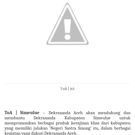
A
o
e
i
p
o
r
n
p
k
k
ToA | Ist
ToA | Simeulue
– Dekranasda Aceh akan mendukung dan
membantu Dekranasda Kabupaten Simeulue untuk
mempromosikan berbagai produk kerajinan khas dari kabupaten
yang memiliki julukan ‘Negeri Sastra Smong’ itu, dalam berbagai
kegiatan yang diikuti Dekranasda Aceh.