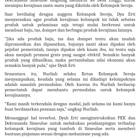
Dekranasda Simeulue langsung meluncur ke Desa Linggi, untuk
meninjau kerajinan mata-mata yang dikelola oleh Kelompok Seroja.
Saat berdialog dengan anggota Kelompok Seroja, Dya Erti
menyarankan agar produk kerajinan kelompok ini tidak sebatas
produk untuk pelaminan saja tetapi mulai berkreasi untuk
membuat baju, tas, dompet dan berbagai produk kerajinan lainnya.
“Jika ada produk baju, tas dan dompet tentu akan mudah
dipromosikan dan dipasarkan, bajunya nanti akan dipakai oleh
pejabat pemerintah, tasnya dipakai oleh kaum ibu, ini tentu saja
akan menjadi promosi grats yang sangat efektif. Semakin banyak
produk yang dihasilkan, maka pertambahan nilai ekonomi akan
semakin banyak pula,” ujar Dyah Erti
Sementara itu, Nurliah selaku Ketua Kelompok Seroja
menyampaikan, kendala yang selama ini dihadapi kelompoknya
adalah masalah permodalan. Oleh karena itu Nurliah berharap
pemerintah dapat membantu permodalan untuk kelompok
kerajinannya.
“Kami masih terkendala dengan modal, jadi selama ini kami hanya
buat berdasarkan pesanan saja,” ungkap Nurliah.
Menanggapi hal tersebut, Dyah Erti menginstruksikan PKK dan
Dekranasda Simeulue untuk melakukan pendampingan terhadap
kelompok kerajinan yang tumbuh di Simeulue serta memberi
bantuan pinjaman sesuai dengan mekanisme yang ada.