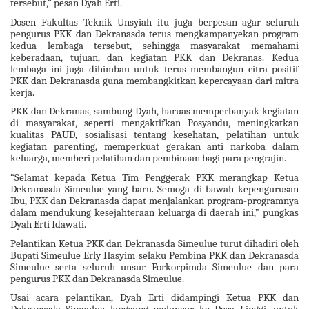
tersebut,” pesan Dyah Erti.
Dosen Fakultas Teknik Unsyiah itu juga berpesan agar seluruh
pengurus PKK dan Dekranasda terus mengkampanyekan program
kedua lembaga tersebut, sehingga masyarakat memahami
keberadaan, tujuan, dan kegiatan PKK dan Dekranas. Kedua
lembaga ini juga dihimbau untuk terus membangun citra positif
PKK dan Dekranasda guna membangkitkan kepercayaan dari mitra
kerja.
PKK dan Dekranas, sambung Dyah, haruas memperbanyak kegiatan
di masyarakat, seperti mengaktifkan Posyandu, meningkatkan
kualitas PAUD, sosialisasi tentang kesehatan, pelatihan untuk
kegiatan parenting, memperkuat gerakan anti narkoba dalam
keluarga, memberi pelatihan dan pembinaan bagi para pengrajin.
“Selamat kepada Ketua Tim Penggerak PKK merangkap Ketua
Dekranasda Simeulue yang baru. Semoga di bawah kepengurusan
Ibu, PKK dan Dekranasda dapat menjalankan program-programnya
dalam mendukung kesejahteraan keluarga di daerah ini,” pungkas
Dyah Erti Idawati.
Pelantikan Ketua PKK dan Dekranasda Simeulue turut dihadiri oleh
Bupati Simeulue Erly Hasyim selaku Pembina PKK dan Dekranasda
Simeulue serta seluruh unsur Forkorpimda Simeulue dan para
pengurus PKK dan Dekranasda Simeulue.
Usai acara pelantikan, Dyah Erti didampingi Ketua PKK dan