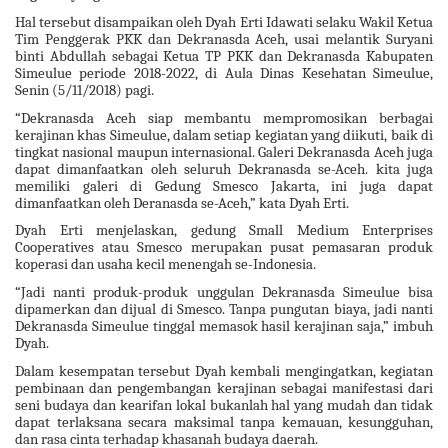
Hal tersebut disampaikan oleh Dyah Erti Idawati selaku Wakil Ketua
Tim Penggerak PKK dan Dekranasda Aceh, usai melantik Suryani
binti Abdullah sebagai Ketua TP PKK dan Dekranasda Kabupaten
Simeulue periode 2018-2022, di Aula Dinas Kesehatan Simeulue,
Senin (5/11/2018) pagi.
“Dekranasda Aceh siap membantu mempromosikan berbagai
kerajinan khas Simeulue, dalam setiap kegiatan yang diikuti, baik di
tingkat nasional maupun internasional. Galeri Dekranasda Aceh juga
dapat dimanfaatkan oleh seluruh Dekranasda se-Aceh. kita juga
memiliki galeri di Gedung Smesco Jakarta, ini juga dapat
dimanfaatkan oleh Deranasda se-Aceh,” kata Dyah Erti.
Dyah Erti menjelaskan, gedung Small Medium Enterprises
Cooperatives atau Smesco merupakan pusat pemasaran produk
koperasi dan usaha kecil menengah se-Indonesia.
“Jadi nanti produk-produk unggulan Dekranasda Simeulue bisa
dipamerkan dan dijual di Smesco. Tanpa pungutan biaya, jadi nanti
Dekranasda Simeulue tinggal memasok hasil kerajinan saja,” imbuh
Dyah.
Dalam kesempatan tersebut Dyah kembali mengingatkan, kegiatan
pembinaan dan pengembangan kerajinan sebagai manifestasi dari
seni budaya dan kearifan lokal bukanlah hal yang mudah dan tidak
dapat terlaksana secara maksimal tanpa kemauan, kesungguhan,
dan rasa cinta terhadap khasanah budaya daerah.