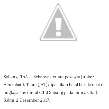
A
o
e
i
p
o
r
n
p
k
k
Sabang | ToA — Sebanyak enam pesawat Jupiter
Aeurobatik Team (JAT) dipastikan batal berakrobat di
angkasa Terminal CT 3 Sabang pada puncak Sail,
Sabtu, 2 Desember 2017.