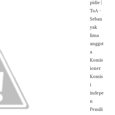
pidie |
ToA –
Seban
yak
lima
anggot
a
Komis
ioner
Komis
i
indepe
n
Pemili