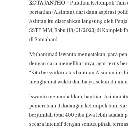
KOTA JANTHO
– Puluhan Kelompok Tani d
a
c
i
p
a
i
a
pertanian (Alsintan), dari dana aspirasi po
t
e
t
y
i
n
r
Asintan itu diserahkan langsung oleh Penj
s
b
t
L
l
t
e
SSTP MM, Rabu (18/01/2023) di Komplek Pe
A
o
e
i
di Samahani.
p
o
r
n
p
k
k
Muhammad Iswanto mengatakan, para pene
dengan cara memeliharanya, agar terus be
“Kita bersyukur atas bantuan Alsintan ini,
menghemat waktu dan biaya, selain itu meni
Iswanto menambahkan, bantuan Asintan itu
pemerataan di kalangan kelompok tani. Kar
berjumlah total 400 ribu jiwa lebih adalah 
secara intensif dengan semua pihak, termasu