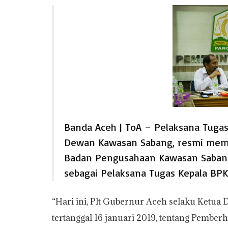
a
c
i
p
a
i
a
t
e
t
y
i
n
r
s
b
t
L
l
t
e
A
o
e
i
p
o
r
n
p
k
k
Banda Aceh | ToA – Pelaksana Tugas
Dewan Kawasan Sabang, resmi membe
Badan Pengusahaan Kawasan Sabang 
sebagai Pelaksana Tugas Kepala BPK
“Hari ini, Plt Gubernur Aceh selaku Ketu
tertanggal 16 januari 2019, tentang Pembe