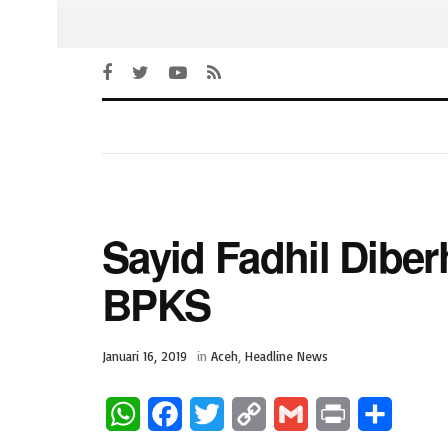
Beranda
‎Sayid Fadhil Dibe
BPKS
Januari 16, 2019
in
Aceh
,
Headline News
W
F
T
C
G
P
S
h
a
w
o
m
r
h