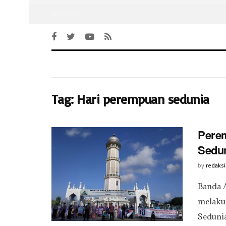
Beranda
Tag:
Hari perempuan sedunia
Perem
Sedu
by
redaksi
Banda A
melaku
Sedunia