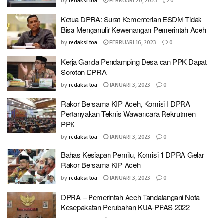
by
redaksi toa
FEBRUARI 20, 2023
0
Ketua DPRA: Surat Kementerian ESDM Tidak
Bisa Menganulir Kewenangan Pemerintah Aceh
by
redaksi toa
FEBRUARI 16, 2023
0
Kerja Ganda Pendamping Desa dan PPK Dapat
Sorotan DPRA
by
redaksi toa
JANUARI 3, 2023
0
Rakor Bersama KIP Aceh, Komisi I DPRA
Pertanyakan Teknis Wawancara Rekrutmen
PPK
by
redaksi toa
JANUARI 3, 2023
0
Bahas Kesiapan Pemilu, Komisi 1 DPRA Gelar
Rakor Bersama KIP Aceh
by
redaksi toa
JANUARI 3, 2023
0
DPRA – Pemerintah Aceh Tandatangani Nota
Kesepakatan Perubahan KUA-PPAS 2022