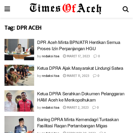
Tag:
DPR ACEH
DPR Aceh Minta BPN/ATR Hentikan Semua
Proses Izin Perpanjangan HGU
by
redaksi toa
MARET 17, 2023
0
Ketua DPRA Ajak Masyarakat Lindungi Satwa
by
redaksi toa
MARET 11, 2023
0
Ketua DPRA Serahkan Dokumen Pelanggaran
HAM Aceh ke Menkopolhukam
by
redaksi toa
MARET 2, 2023
0
Banleg DPRA Minta Kemendagri Tuntaskan
Fasilitasi Raqan Pertambangan Migas