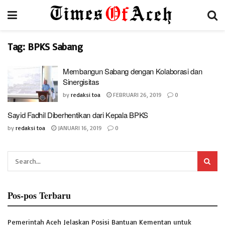
Tag:
BPKS Sabang
Membangun Sabang dengan Kolaborasi dan
Sinergisitas
by
redaksi toa
FEBRUARI 26, 2019
0
‎Sayid Fadhil Diberhentikan dari Kepala BPKS
by
redaksi toa
JANUARI 16, 2019
0
Pos-pos Terbaru
Pemerintah Aceh Jelaskan Posisi Bantuan Kementan untuk