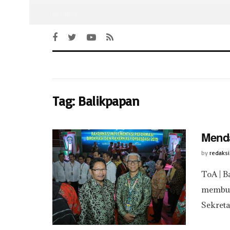
Beranda
Tag:
Balikpapan
Menda
by
redaksi
ToA | B
membuk
Sekreta