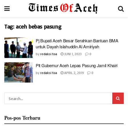
Tag:
aceh bebas pasung
Pj Bupati Aceh Besar Serahkan Bantuan BMA
untuk Dayah Islahuddin Al Amiriyah
by
redaksi toa
JUNI 1, 2023
0
Plt Gubernur Aceh Lepas Pasung Jamil Khairi
by
redaksi toa
APRIL 2, 2019
0
Pos-pos Terbaru