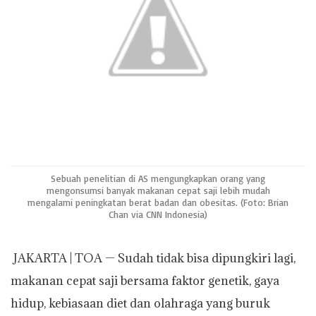
p
o
r
n
p
k
k
Sebuah penelitian di AS mengungkapkan orang yang
mengonsumsi banyak makanan cepat saji lebih mudah
mengalami peningkatan berat badan dan obesitas. (Foto: Brian
Chan via CNN Indonesia)
JAKARTA | TOA — Sudah tidak bisa dipungkiri lagi,
makanan cepat saji bersama faktor genetik, gaya
hidup, kebiasaan diet dan olahraga yang buruk