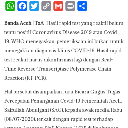
W
F
T
C
G
P
S
h
a
w
o
m
r
h
Banda Aceh | ToA
–Hasil rapid test yang reaktif belum
a
c
i
p
a
i
a
tentu positif Coronavirus Disease 2019 atau Covid-
t
e
t
y
i
n
r
19. WHO menegaskan, pemeriksaan ini bukan untuk
s
b
t
L
l
t
e
menegakkan diagnosis klinis COVID-19. Hasil rapid
A
o
e
i
test reaktif harus dikonfirmasi lagi dengan Real-
p
o
r
n
Time Reverse-Transcriptase Polymerase Chain
p
k
k
Reaction (RT-PCR).
Hal tersebut disampaikan Juru Bicara Gugus Tugas
Percepatan Penanganan Covid-19 Pemerintah Aceh,
Saifullah Abdulgani (SAG), kepada awak media, Rabu
(08/07/2020), terkait dengan rapid test terhadap