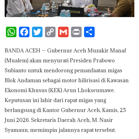
W
F
T
C
G
P
S
h
a
w
o
m
r
h
BANDA ACEH — Gubernur Aceh Muzakir Manaf
a
c
i
p
a
i
a
(Mualem) akan menyurati Presiden Prabowo
t
e
t
y
i
n
r
Subianto untuk mendorong pemanfaatan migas
s
b
t
L
l
t
e
Blok Andaman sebagai motor hilirisasi di Kawasan
A
o
e
i
Ekonomi Khusus (KEK) Arun Lhokseumawe.
p
o
r
n
Keputusan ini lahir dari rapat migas yang
p
k
k
berlangsung di Kantor Gubernur Aceh, Kamis, 25
Juni 2026. Sekretaris Daerah Aceh, M. Nasir
Syamaun, memimpin jalannya rapat tersebut.