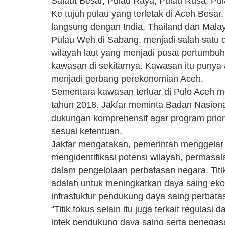
Salaut Besar, Pulau Raya, Pulau Rusa, Pu
Ke tujuh pulau yang terletak di Aceh Besa
langsung dengan India, Thailand dan Malay
Pulau Weh di Sabang, menjadi salah satu 
wilayah laut yang menjadi pusat pertumb
kawasan di sekitarnya. Kawasan itu puny
menjadi gerbang perekonomian Aceh.
Sementara kawasan terluar di Pulo Aceh m
tahun 2018. Jakfar meminta Badan Nasion
dukungan komprehensif agar program priori
sesuai ketentuan.
Jakfar mengatakan, pemerintah menggelar
mengidentifikasi potensi wilayah, permas
dalam pengelolaan perbatasan negara. Titik 
adalah untuk meningkatkan daya saing ek
infrastuktur pendukung daya saing perbat
“Titik fokus selain itu juga terkait regula
iptek pendukung daya saing serta penegasa