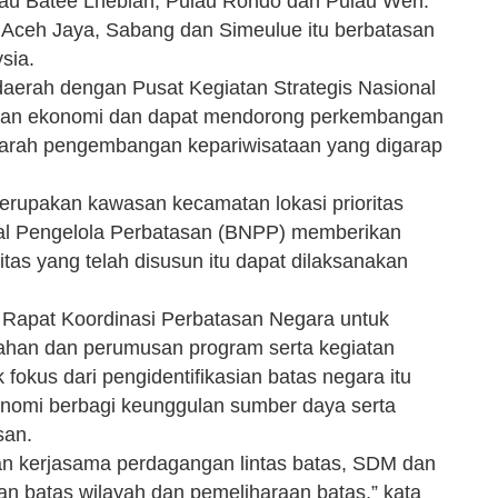
lau Batee Lheblah, Pulau Rondo dan Pulau Weh.
r, Aceh Jaya, Sabang dan Simeulue itu berbatasan
sia.
daerah dengan Pusat Kegiatan Strategis Nasional
uhan ekonomi dan dapat mendorong perkembangan
a arah pengembangan kepariwisataan yang digarap
erupakan kawasan kecamatan lokasi prioritas
al Pengelola Perbatasan (BNPP) memberikan
tas yang telah disusun itu dapat dilaksanakan
 Rapat Koordinasi Perbatasan Negara untuk
alahan dan perumusan program serta kegiatan
fokus dari pengidentifikasian batas negara itu
onomi berbagi keunggulan sumber daya serta
asan.
si dan kerjasama perdagangan lintas batas, SDM dan
n batas wilayah dan pemeliharaan batas,” kata