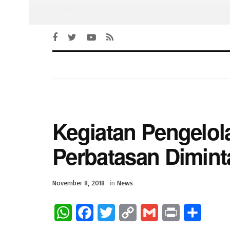
Beranda
Kegiatan Pengelo
Perbatasan Dimint
November 8, 2018
in
News
W
F
T
C
G
P
S
h
a
w
o
m
r
h