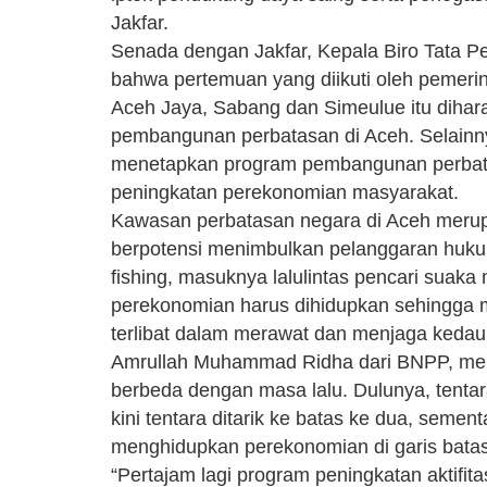
Jakfar.
Senada dengan Jakfar, Kepala Biro Tata P
bahwa pertemuan yang diikuti oleh pemeri
Aceh Jaya, Sabang dan Simeulue itu diha
pembangunan perbatasan di Aceh. Selainn
menetapkan program pembangunan perbata
peningkatan perekonomian masyarakat.
Kawasan perbatasan negara di Aceh meru
berpotensi menimbulkan pelanggaran hukum. 
fishing, masuknya lalulintas pencari suaka m
perekonomian harus dihidupkan sehingga m
terlibat dalam merawat dan menjaga kedau
Amrullah Muhammad Ridha dari BNPP, meny
berbeda dengan masa lalu. Dulunya, tenta
kini tentara ditarik ke batas ke dua, semen
menghidupkan perekonomian di garis bata
“Pertajam lagi program peningkatan aktifit