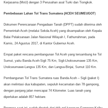
Kerjasama (MoU) dengan 3 Perusahan asal Turki dan Tiongkok.
Pembebasan Lahan Tol Trans Sumatera (ACEH SEUMEUGOT
)
Dokumen Perencanaan Pengadaan Tanah (DPPT) sudah diterima oleh
Pemerintah Aceh (melalui Sekda Aceh) yang disampaikan oleh Kepala
Balai Pelaksanaan Jalan Nasional Wilayah I, Fathurrahman, pada
Kamis, 24 Agustus 2017, di Kantor Gubernur Aceh.
Empat paket rencana pembangunan Tol Aceh yang tersambung ke Tol
Sumut, yaitu Banda Aceh-Sigli 75 Km, Sigli-Lhokseumawe 135 Km,
Lhokseumawe-Langsa 135 Km, dan Langsa-Binjai, Sumut 110 Km.
Pembangunan Tol Trans Sumatera ruas Banda Aceh – Sigli (paket I)
akan melintasi dua kabupaten, sepuluh kecamatan dan 78 gampong,
dengan panjang jalan mencapai 74 Kilometer. Luas tanah yang
diperlukan adalah 857 hektare.
Progress saat ini: sudah dipatok dari titik nol kawasan Gampong Kajhu,