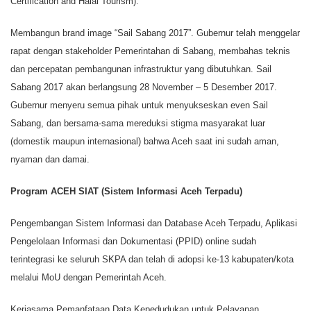
Certification and Halal Tourism).
Membangun brand image “Sail Sabang 2017”. Gubernur telah menggelar
rapat dengan stakeholder Pemerintahan di Sabang, membahas teknis
dan percepatan pembangunan infrastruktur yang dibutuhkan. Sail
Sabang 2017 akan berlangsung 28 November – 5 Desember 2017.
Gubernur menyeru semua pihak untuk menyukseskan even Sail
Sabang, dan bersama-sama mereduksi stigma masyarakat luar
(domestik maupun internasional) bahwa Aceh saat ini sudah aman,
nyaman dan damai.
Program ACEH SIAT (Sistem Informasi Aceh Terpadu)
Pengembangan Sistem Informasi dan Database Aceh Terpadu, Aplikasi
Pengelolaan Informasi dan Dokumentasi (PPID) online sudah
terintegrasi ke seluruh SKPA dan telah di adopsi ke-13 kabupaten/kota
melalui MoU dengan Pemerintah Aceh.
Kerjasama Pemanfataan Data Kepedudukan untuk Pelayanan