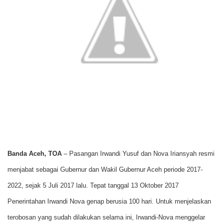
p
o
r
n
p
k
k
Banda Aceh, TOA
– Pasangan Irwandi Yusuf dan Nova Iriansyah resmi
menjabat sebagai Gubernur dan Wakil Gubernur Aceh periode 2017-
2022, sejak 5 Juli 2017 lalu.
Tepat tanggal 13 Oktober 2017
Penerintahan Irwandi Nova genap berusia 100 hari. Untuk menjelaskan
terobosan yang sudah dilakukan selama ini, Irwandi-Nova menggelar